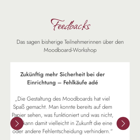
Feedbacks
Das sagen bisherige Teilnehmerinnen über den
Moodboard-Workshop
r
Bereichernder Austausch in einer
Gruppe Gleichgesinnter
iel
„Ich hätte nie gedacht, dass so etwas
 dem
Schönes und Inspirierendes entsteht. Ich bin
icht,
ohne Bilder gekommen und mit vielen Ideen
 eine
und Anregungen gefahren. Auch der
rn.“
Austausch mit den anderen Workshop-
Teilnehmern war eine große Bereicherung.“