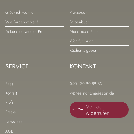
Navigation
Navigation
Glücklich wohnen!
Praxisbuch
überspringen
überspringen
Wie Farben wirken!
Farbenbuch
Dekorieren wie ein Profi!
Moodboard-Buch
Wohlfühlbuch
Küchenratgeber
SERVICE
KONTAKT
Navigation
Navigation
Blog
040 - 20 90 89 33
überspringen
überspringen
Kontakt
kt@healinghomedesign.de
Profil
Vertrag
widerrufen
Presse
Newsletter
AGB