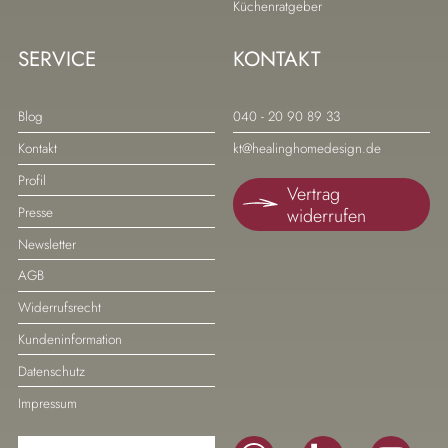
Küchenratgeber
SERVICE
KONTAKT
Navigation
Navigation
Blog
040 - 20 90 89 33
überspringen
überspringen
Kontakt
kt@healinghomedesign.de
Profil
Vertrag
widerrufen
Presse
Newsletter
AGB
Widerrufsrecht
Kundeninformation
Datenschutz
Impressum
Navigation