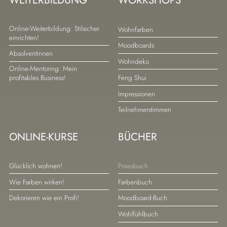
WEITERBILDUNG
WORKSHOPS
Navigation
Navigation
Online-Weiterbildung: Stilsicher
Wohnfarben
einrichten!
überspringen
überspringen
Moodboards
Absolventinnen
Wohndeko
Online-Mentoring: Mein
Feng Shui
profitables Business!
Impressionen
Teilnehmerstimmen
ONLINE-KURSE
BÜCHER
Navigation
Navigation
Glücklich wohnen!
Praxisbuch
überspringen
überspringen
Wie Farben wirken!
Farbenbuch
Dekorieren wie ein Profi!
Moodboard-Buch
Wohlfühlbuch