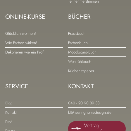
Teilnehmerstimmen
ONLINE-KURSE
BÜCHER
Navigation
Navigation
Glücklich wohnen!
Praxisbuch
überspringen
überspringen
Wie Farben wirken!
Farbenbuch
Dekorieren wie ein Profi!
Moodboard-Buch
Wohlfühlbuch
Küchenratgeber
SERVICE
KONTAKT
Navigation
Navigation
Blog
040 - 20 90 89 33
überspringen
überspringen
Kontakt
kt@healinghomedesign.de
Profil
Vertrag
Presse