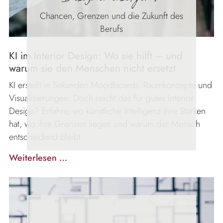
Chancen, Grenzen und die Zukunft des
Berufs
KI im Interior Design: Wo sie hilft – und
warum sie den Menschen nicht ersetzt
KI erstellt in Sekunden Moodboards, Raumkonzepte und
Visualisierungen. Doch reicht das für gutes Interior
Design? Erfahre, wo künstliche Intelligenz ihre Stärken
hat, wo ihre Grenzen liegen und warum der Mensch
entscheidend bleibt.
Kann
Weiterlesen …
KI
Interior
Designer
ersetzen?