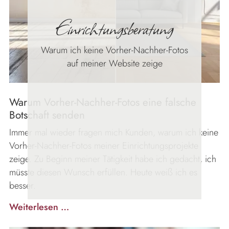
Einrichtungsberatung
Warum ich keine Vorher-Nachher-Fotos
auf meiner Website zeige
Warum Vorher-Nachher-Fotos eine falsche
Botschaft senden
Immer mal wieder fragen mich Kunden, warum ich keine
Vorher-Nachher-Fotos meiner Einrichtungsprojekte
zeige. Zu Beginn meiner Tätigkeit habe ich gedacht, ich
müsste diesen Wunsch erfüllen. Heute weiß ich es
besser.
Einrichtungsberatung
Weiterlesen …