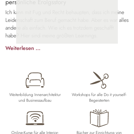
persönliche Erolgsstory
Ich kann mit Fug und Recht behaupten, dass ich meine
Leidenschaft zum Beruf gemacht habe. Aber es war alles
andere als einfach. Wie ich es trotzdem geschafft
habe? Hier sind meine größten Learnings.
Traumjob
Weiterlesen …
Interior
Designerin
Weiterbildung Innenarchitektur
Workshops für alle Do it yourself-
und Businessaufbau
Begeisterten
Online-Kurse für alle Interior-
Bücher zur Einrichtung von