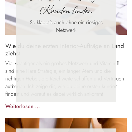
Kunden finden
So klappt’s auch ohne ein riesiges
Netzwerk
Wie du deine ersten Interior-Aufträge an Land
ziehst
Viel wichtiger als ein großes Netzwerk und Vitamin B
sind eine klare Strategie, ein langer Atem und die
richtigen Hebel, die Reichweite schaffen und Vertrauen
aufbauen. Ich zeige dir, wie du deine ersten Kunden
findest und worauf es dabei wirklich ankommt.
Erste
Weiterlesen …
Interior-
Design-
Kunden