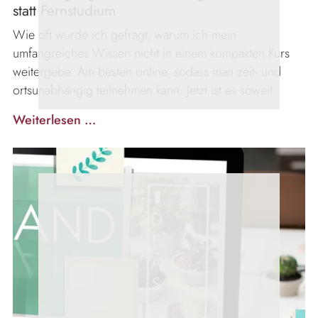
statt Fernstudium
Wie oft wurde ich gefragt, warum ich mein
umfangreiches Wissen nicht in einem kompakten Kurs
weitergebe. Am besten online, sodass man zeit- und
ortsunabhängig teilnehmen kann. Jetzt ist es soweit.
Alternative
Weiterlesen …
zum
Fernstudium
Innenarchitektur