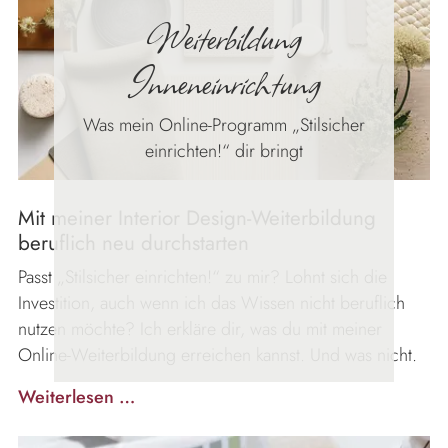
Weiterbildung
Inneneinrichtung
Was mein Online-Programm „Stilsicher
einrichten!“ dir bringt
Mit meiner Interior Design-Weiterbildung
beruflich neu durchstarten
Passt „Stilsicher einrichten!“ zu mir? Lohnt sich die
Investition, auch wenn ich das Wissen nicht beruflich
nutzen möchte? Ich erkläre dir, was du mit meiner
Online-Weiterbildung erreichen kannst. Und was nicht.
Weiterbildung
Weiterlesen …
Inneneinrichtung