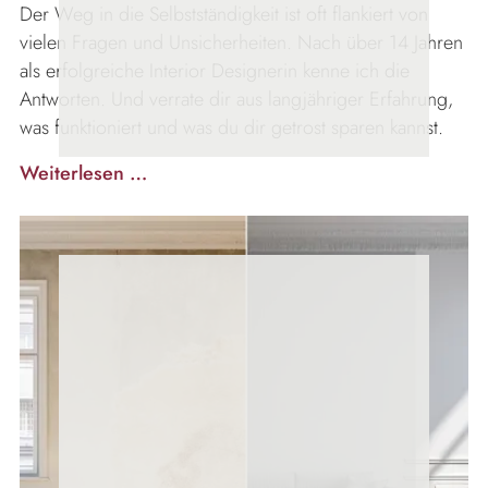
Der Weg in die Selbstständigkeit ist oft flankiert von
vielen Fragen und Unsicherheiten. Nach über 14 Jahren
als erfolgreiche Interior Designerin kenne ich die
Antworten. Und verrate dir aus langjähriger Erfahrung,
was funktioniert und was du dir getrost sparen kannst.
Interior-
Weiterlesen …
Design-
Business
starten