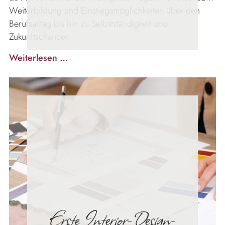
Weiterbildung und Einstiegsmöglichkeiten über den
Berufsalltag bis hin zu Selbstständigkeit und
Zukunftschancen.
Interior
Weiterlesen …
Designer
werden
Erste Interior-Design-