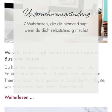
Unternehmens­gründung
7 Wahrheiten, die dir niemand sagt,
wenn du dich selbstständig machst
Was dir keiner sagt, wenn du dein eigenes
Business startest
Du hast den Businessplan geschrieben. Das nötige
Equipment angeschafft. Und sämtliche Ratgeber zum
Thema akribisch durchgearbeitet. Doch das Wichtigste,
was man wissen muss, steht in keinem Buch.
Unternehmens­
Weiterlesen …
gründung