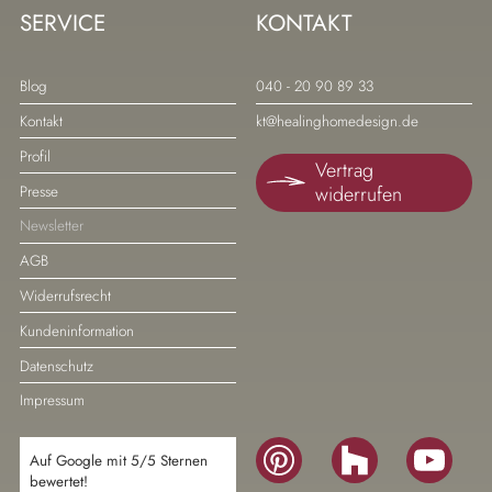
SERVICE
KONTAKT
Navigation
Navigation
Blog
040 - 20 90 89 33
überspringen
überspringen
Kontakt
kt@healinghomedesign.de
Profil
Vertrag
widerrufen
Presse
Newsletter
AGB
Widerrufsrecht
Kundeninformation
Datenschutz
Impressum
Navigation
Auf Google mit 5/5 Sternen
überspringen
bewertet!