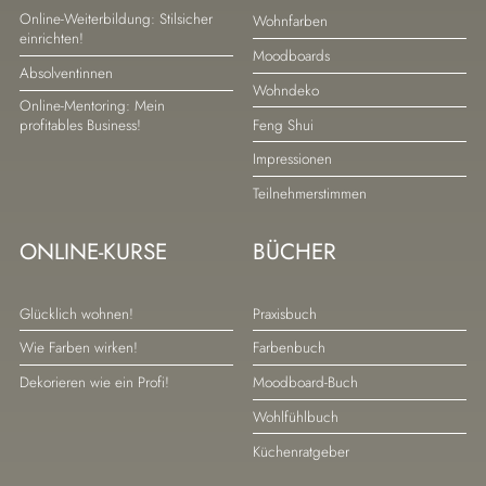
Navigation
Navigation
Online-Weiterbildung: Stilsicher
Wohnfarben
einrichten!
überspringen
überspringen
Moodboards
Absolventinnen
Wohndeko
Online-Mentoring: Mein
Feng Shui
profitables Business!
Impressionen
Teilnehmerstimmen
ONLINE-KURSE
BÜCHER
Navigation
Navigation
Glücklich wohnen!
Praxisbuch
überspringen
überspringen
Wie Farben wirken!
Farbenbuch
Dekorieren wie ein Profi!
Moodboard-Buch
Wohlfühlbuch
Küchenratgeber