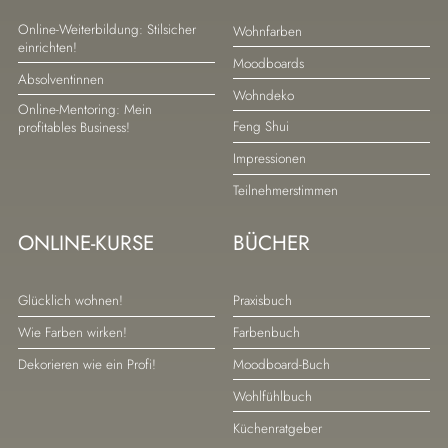
Navigation
Navigation
Online-Weiterbildung: Stilsicher
Wohnfarben
einrichten!
überspringen
überspringen
Moodboards
Absolventinnen
Wohndeko
Online-Mentoring: Mein
Feng Shui
profitables Business!
Impressionen
Teilnehmerstimmen
ONLINE-KURSE
BÜCHER
Navigation
Navigation
Glücklich wohnen!
Praxisbuch
überspringen
überspringen
Wie Farben wirken!
Farbenbuch
Dekorieren wie ein Profi!
Moodboard-Buch
Wohlfühlbuch
Küchenratgeber