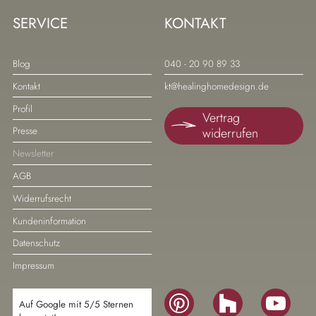
SERVICE
KONTAKT
Navigation
Navigation
Blog
040 - 20 90 89 33
überspringen
überspringen
Kontakt
kt@healinghomedesign.de
Profil
Vertrag
widerrufen
Presse
Newsletter
AGB
Widerrufsrecht
Kundeninformation
Datenschutz
Impressum
Navigation
Auf Google mit 5/5 Sternen
überspringen