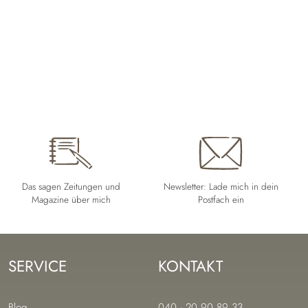
Das sagen Zeitungen und
Newsletter: Lade mich in dein
Magazine über mich
Postfach ein
SERVICE
KONTAKT
Navigation
Navigation
Blog
040 - 20 90 89 33