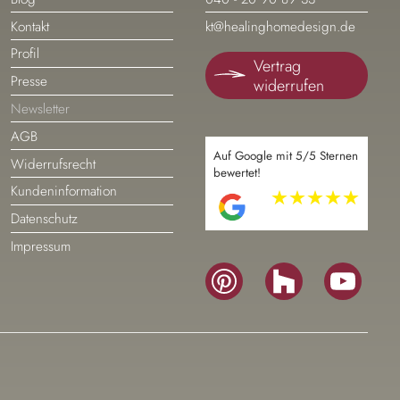
überspringen
überspringen
Kontakt
kt@healinghomedesign.de
Profil
Vertrag
Presse
widerrufen
Newsletter
AGB
Auf Google mit 5/5 Sternen
Widerrufsrecht
bewertet!
Kundeninformation
Navigation
Datenschutz
überspringen
Impressum
Navigation
überspringen