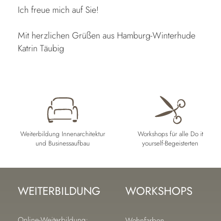
Ich freue mich auf Sie!
Mit herzlichen Grüßen aus Hamburg-Winterhude
Katrin Täubig
Weiterbildung Innenarchitektur
Workshops für alle Do it
und Businessaufbau
yourself-Begeisterten
WEITERBILDUNG
WORKSHOPS
Navigation
Navigation
Online-Weiterbildung:
Wohnfarben