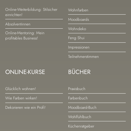
Navigation
Navigation
Online-Weiterbildung: Stilsicher
Wohnfarben
einrichten!
überspringen
überspringen
Moodboards
Absolventinnen
Wohndeko
Online-Mentoring: Mein
Feng Shui
profitables Business!
Impressionen
Teilnehmerstimmen
ONLINE-KURSE
BÜCHER
Navigation
Navigation
Glücklich wohnen!
Praxisbuch
überspringen
überspringen
Wie Farben wirken!
Farbenbuch
Dekorieren wie ein Profi!
Moodboard-Buch
Wohlfühlbuch
Küchenratgeber