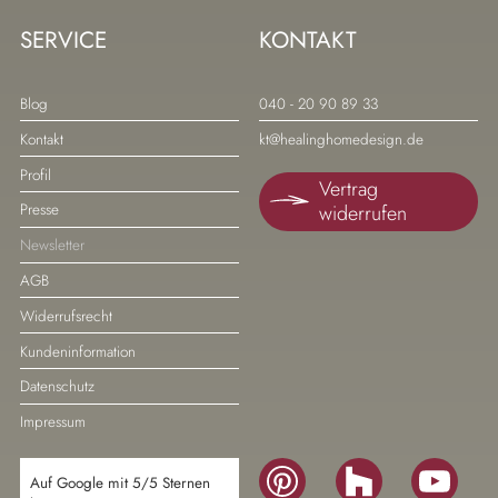
SERVICE
KONTAKT
Navigation
Navigation
Blog
040 - 20 90 89 33
überspringen
überspringen
Kontakt
kt@healinghomedesign.de
Profil
Vertrag
widerrufen
Presse
Newsletter
AGB
Widerrufsrecht
Kundeninformation
Datenschutz
Impressum
Navigation
Auf Google mit 5/5 Sternen