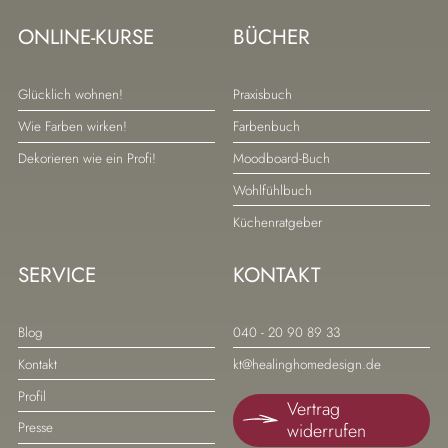
ONLINE-KURSE
BÜCHER
Navigation
Navigation
Glücklich wohnen!
Praxisbuch
überspringen
überspringen
Wie Farben wirken!
Farbenbuch
Dekorieren wie ein Profi!
Moodboard-Buch
Wohlfühlbuch
Küchenratgeber
SERVICE
KONTAKT
Navigation
Navigation
Blog
040 - 20 90 89 33
überspringen
überspringen
Kontakt
kt@healinghomedesign.de
Profil
Vertrag
widerrufen
Presse