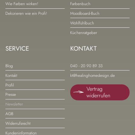
überspringen
überspringen
Wie Farben wirken!
Farbenbuch
Dekorieren wie ein Profi!
Moodboard-Buch
Wohlfühlbuch
Küchenratgeber
SERVICE
KONTAKT
Navigation
Navigation
Blog
040 - 20 90 89 33
überspringen
überspringen
Kontakt
kt@healinghomedesign.de
Profil
Vertrag
widerrufen
Presse
Newsletter
AGB
Widerrufsrecht
Kundeninformation