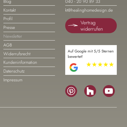
Navigation
Navigation
Blog
040 - 20 90 89 33
überspringen
überspringen
Kontakt
kt@healinghomedesign.de
Profil
Vertrag
Presse
widerrufen
Newsletter
AGB
Auf Google mit 5/5 Sternen
Widerrufsrecht
bewertet!
Kundeninformation
Navigation
Datenschutz
überspringen
Impressum
Navigation
überspringen