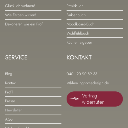
Navigation
Navigation
Glücklich wohnen!
Praxisbuch
überspringen
überspringen
Wie Farben wirken!
Farbenbuch
Dekorieren wie ein Profi!
Moodboard-Buch
Wohlfühlbuch
Küchenratgeber
SERVICE
KONTAKT
Navigation
Navigation
Blog
040 - 20 90 89 33
überspringen
überspringen
Kontakt
kt@healinghomedesign.de
Profil
Vertrag
widerrufen
Presse
Newsletter
AGB