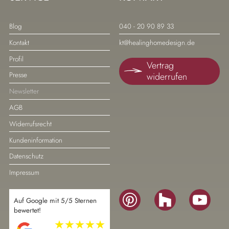
Navigation
Navigation
Blog
040 - 20 90 89 33
überspringen
überspringen
Kontakt
kt@healinghomedesign.de
Profil
Vertrag
widerrufen
Presse
Newsletter
AGB
Widerrufsrecht
Kundeninformation
Datenschutz
Impressum
Navigation
Auf Google mit 5/5 Sternen
überspringen
bewertet!
Navigation