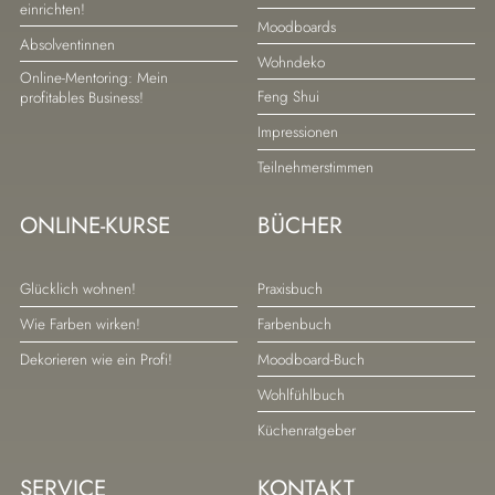
einrichten!
überspringen
überspringen
Moodboards
Absolventinnen
Wohndeko
Online-Mentoring: Mein
Feng Shui
profitables Business!
Impressionen
Teilnehmerstimmen
ONLINE-KURSE
BÜCHER
Navigation
Navigation
Glücklich wohnen!
Praxisbuch
überspringen
überspringen
Wie Farben wirken!
Farbenbuch
Dekorieren wie ein Profi!
Moodboard-Buch
Wohlfühlbuch
Küchenratgeber
SERVICE
KONTAKT