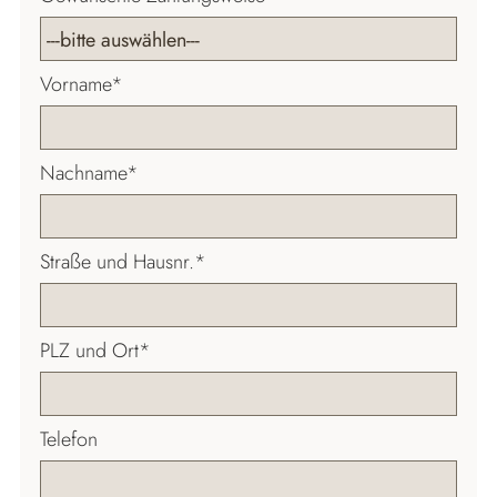
Pflichtfeld
Vorname
*
Pflichtfeld
Nachname
*
Pflichtfeld
Straße und Hausnr.
*
Pflichtfeld
PLZ und Ort
*
Telefon