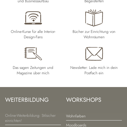
und Businessaufbau
Begeisterten
Online-Kurse für alle Interior-
Bücher zur Einrichtung von
Design-Fans
Wohnräumen
Das sagen Zeitungen und
Newsletter: Lade mich in dein
Magazine über mich
Postfach ein
WEITERBILDUNG
WORKSHOPS
Navigation
Navigation
Online-Weiterbildung: Stilsicher
Wohnfarben
einrichten!
überspringen
überspringen
Moodboards