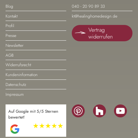
Navigation
Navigation
Blog
040 - 20 90 89 33
überspringen
überspringen
Kontakt
kt@healinghomedesign.de
Profil
Vertrag
widerrufen
Presse
Newsletter
AGB
Widerrufsrecht
Kundeninformation
Datenschutz
Impressum
Navigation
Auf Google mit 5/5 Sternen
überspringen
bewertet!
Navigation
überspringen