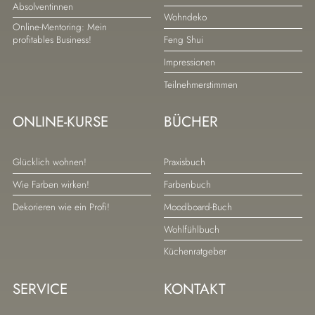
Absolventinnen
Wohndeko
Online-Mentoring: Mein
Feng Shui
profitables Business!
Impressionen
Teilnehmerstimmen
ONLINE-KURSE
BÜCHER
Navigation
Navigation
Glücklich wohnen!
Praxisbuch
überspringen
überspringen
Wie Farben wirken!
Farbenbuch
Dekorieren wie ein Profi!
Moodboard-Buch
Wohlfühlbuch
Küchenratgeber
SERVICE
KONTAKT